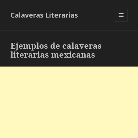
Calaveras Literarias
MENÚ
Y
WIDGETS
Ejemplos de calaveras
literarias mexicanas