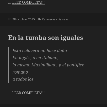
…
LEER COMPLETA!!!
Publicado
Categorías
28 octubre, 2015
Calaveras chistosas
el
En la tumba son iguales
Esta calavera no hace daño
En inglés, o en italiano,
lo mismo Maximiliano, y el pontífice
romano
a todos los
…
LEER COMPLETA!!!