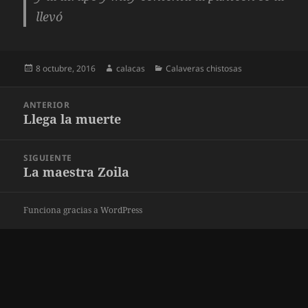
llevó
Publicado
Autor
Categorías
8 octubre, 2016
calacas
Calaveras chistosas
el
Navegación
ANTERIOR
de
Llega la muerte
Entrada
entradas
anterior:
SIGUIENTE
La maestra Zoila
Entrada
siguiente:
Funciona gracias a WordPress