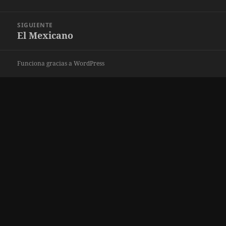
entradas
anterior:
SIGUIENTE
El Mexicano
Entrada
siguiente:
Funciona gracias a WordPress