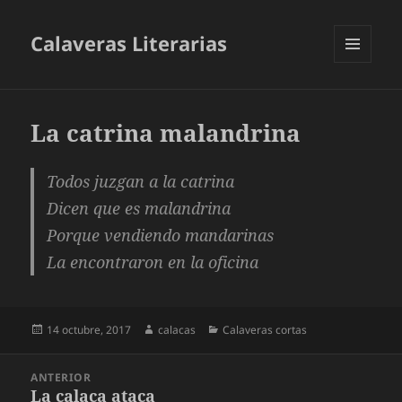
Calaveras Literarias
MENÚ
Y
WIDGETS
La catrina malandrina
Todos juzgan a la catrina
Dicen que es malandrina
Porque vendiendo mandarinas
La encontraron en la oficina
Publicado
Autor
Categorías
14 octubre, 2017
calacas
Calaveras cortas
el
Navegación
ANTERIOR
de
La calaca ataca
Entrada