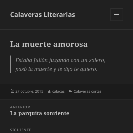
Calaveras Literarias
MENÚ
Y
WIDGETS
La muerte amorosa
Estaba Julián jugando con un salero,
pasó la muerte y le dijo te quiero.
Publicado
Autor
Categorías
27 octubre, 2015
calacas
Calaveras cortas
el
Navegación
ANTERIOR
de
La parquita sonriente
Entrada
entradas
anterior:
SIGUIENTE