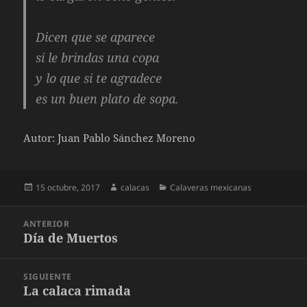
Dicen que se aparece
si le brindas una copa
y lo que si te agradece
es un buen plato de sopa.
Autor: Juan Pablo Sánchez Moreno
Publicado
Autor
Categorías
15 octubre, 2017
calacas
Calaveras mexicanas
el
Navegación
ANTERIOR
de
Día de Muertos
Entrada
entradas
anterior:
SIGUIENTE
La calaca rimada
Entrada
siguiente: